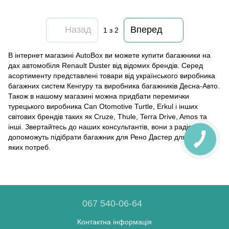
Назад
Вперед
1
з 2
В інтернет магазині AutoBox ви можете купити багажники на
дах автомобіля Renault Duster від відомих брендів. Серед
асортименту представлені товари від українського виробника
багажних систем Кенгуру та виробника багажників Десна-Авто.
Також в нашому магазині можна придбати перемички
турецького виробника Can Otomotive Turtle, Erkul і інших
світових брендів таких як Cruze, Thule, Terra Drive, Amos та
інші. Звертайтесь до наших консультантів, вони з радістю
допоможуть підібрати багажник для Рено Дастер для будь-
яких потреб.
067 540-06-64
Контактна інформація