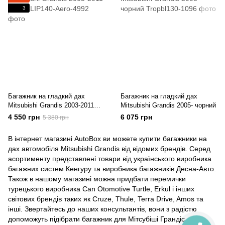
3
Багажник на гладкий дах
Багажник на гладкий дах
Mitsubishi Grandis 2003-2011
Mitsubishi Grandis 2005- чорний
Aero
4 550 грн
6 075 грн
5 380 грн
В інтернет магазині AutoBox ви можете купити багажники на
дах автомобіля Mitsubishi Grandis від відомих брендів. Серед
асортименту представлені товари від українського виробника
багажних систем Кенгуру та виробника багажників Десна-Авто.
Також в нашому магазині можна придбати перемички
турецького виробника Can Otomotive Turtle, Erkul і інших
світових брендів таких як Cruze, Thule, Terra Drive, Amos та
інші. Звертайтесь до наших консультантів, вони з радістю
допоможуть підібрати багажник для Мітсубіші Грандіс для