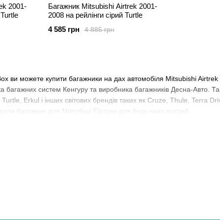
rek 2001-
Багажник Mitsubishi Airtrek 2001-
Turtle
2008 на рейлінги cірий Turtle
4 585 грн
4 885 грн
Box ви можете купити багажники на дах автомобіля Mitsubishi Airtre
ика багажних систем Кенгуру та виробника багажників Десна-Авто. 
urtle, Erkul і інших світових брендів таких як Cruze, Thule, Terra Dr
рати багажник для Мітсубіші Еіртрек для будь-яких потреб.