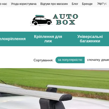
Укр
Рус
о нас
Угода користувача
Відгуки про магазин
Блог
Бренди
Кріплення для
Універсальні
елокріплення
лиж
багажники
за популярністю
спочатку деш
Сортування: