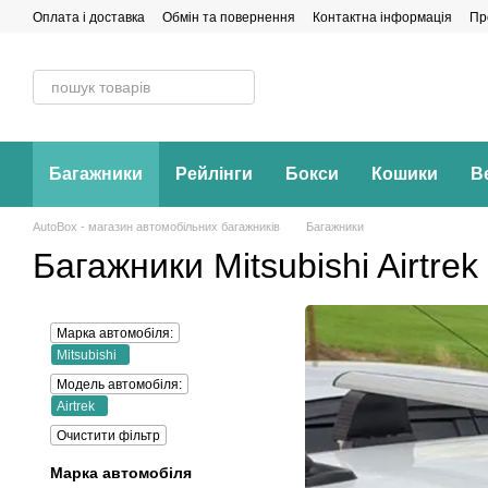
Перейти до основного контенту
Оплата і доставка
Обмін та повернення
Контактна інформація
Пр
Багажники
Рейлінги
Бокси
Кошики
В
AutoBox - магазин автомобільних багажників
Багажники
Багажники Mitsubishi Airtrek
Марка автомобіля:
Mitsubishi
Модель автомобіля:
Airtrek
Очистити фільтр
Марка автомобіля