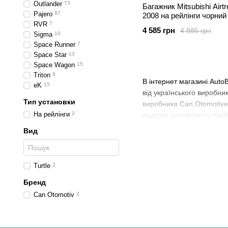
Outlander
73
Багажник Mitsubishi Airt
Pajero
87
2008 на рейлінги чорний 
RVR
7
4 585 грн
4 885 грн
Sigma
10
Space Runner
7
Space Star
13
Space Wagon
15
Triton
9
В інтернет магазині Auto
eK
15
від українського виробн
Тип установки
виробника Can Otomotive T
На рейлінги
2
радістю допоможуть підіб
Вид
Turtle
2
Бренд
Can Otomotiv
2