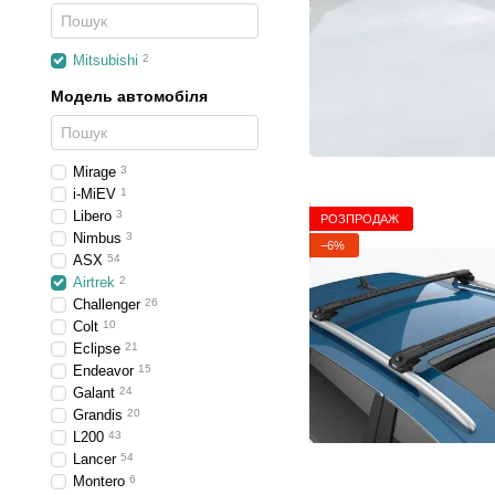
Mitsubishi
2
Модель автомобіля
Mirage
3
i-MiEV
1
Libero
3
РОЗПРОДАЖ
Nimbus
3
−6%
ASX
54
Airtrek
2
Challenger
26
Colt
10
Eclipse
21
Endeavor
15
Galant
24
Grandis
20
L200
43
Lancer
54
Montero
6