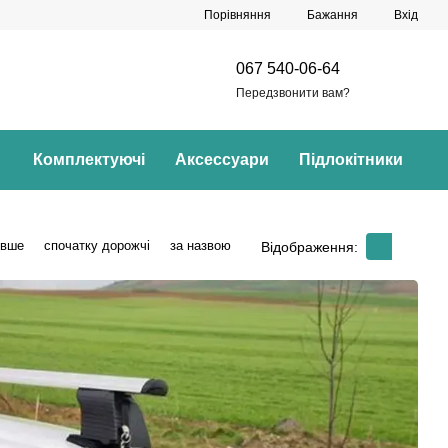
Порівняння
Бажання
Вхід
067 540-06-64
Передзвонити вам?
Комплектуючі
Аксессуари
Підлокітники
евше
спочатку дорожчі
за назвою
Відображення: