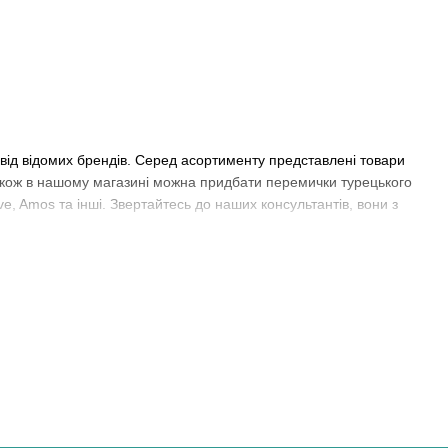
k від відомих брендів. Серед асортименту представлені товари
Також в нашому магазині можна придбати перемички турецького
ive, Amos та інші. Звертайтесь до наших консультантів, вони з