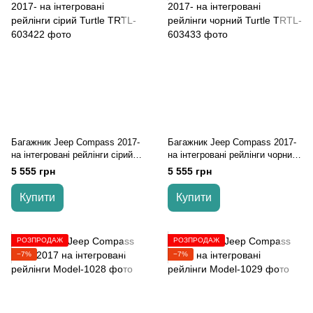
Багажник Jeep Compass 2017-
Багажник Jeep Compass 2017-
на інтегровані рейлінги cірий
на інтегровані рейлінги чорний
Turtle
Turtle
5 555 грн
5 555 грн
Купити
Купити
РОЗПРОДАЖ
РОЗПРОДАЖ
−7%
−7%