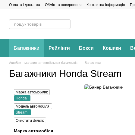
Перейти до основного контенту
Оплата і доставка
Обмін та повернення
Контактна інформація
Пр
Багажники
Рейлінги
Бокси
Кошики
В
AutoBox - магазин автомобільних багажників
Багажники
Багажники Honda Stream
Марка автомобіля:
Honda
Модель автомобіля:
Stream
Очистити фільтр
Марка автомобіля