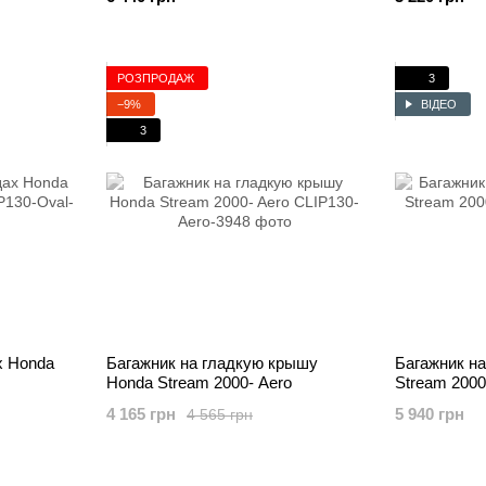
РОЗПРОДАЖ
3
−9%
ВІДЕО
3
х Honda
Багажник на гладкую крышу
Багажник на
Honda Stream 2000- Aero
Stream 2000
4 165 грн
5 940 грн
4 565 грн