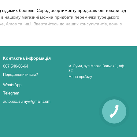
д відомих брендів. Серед асортименту представлені товари від
ож в нашому магазині можна придбати перемички турецького
ive, Amos та інші. Звертайтесь до наших консультантів, вони з
Контактна інформація
067 540-06-64
м. Суми, вул Марко Вовчок 1, оф.
32
Передзвонити вам?
Мапа проїзду
WhatsApp
Telegram
autobox.sumy@gmail.com