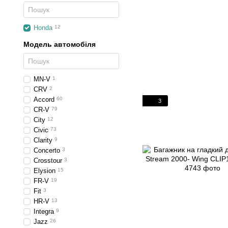
Honda
12
Модель автомобіля
MN-V
1
CRV
2
Accord
60
3
CR-V
79
City
12
Civic
73
Clarity
9
Concerto
3
Crosstour
3
Elysion
15
FR-V
19
Fit
3
HR-V
13
Integra
9
Jazz
26