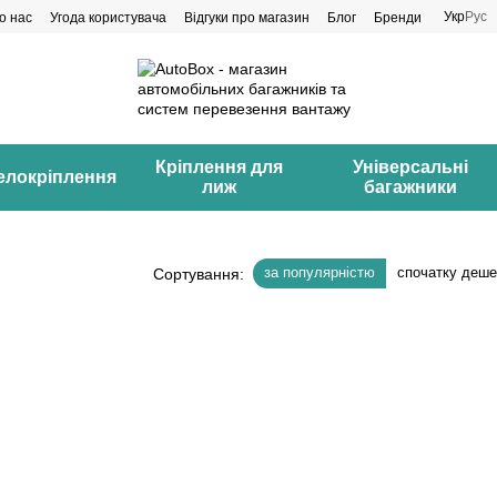
Укр
Рус
о нас
Угода користувача
Відгуки про магазин
Блог
Бренди
Кріплення для
Універсальні
елокріплення
лиж
багажники
за популярністю
спочатку деш
Сортування: