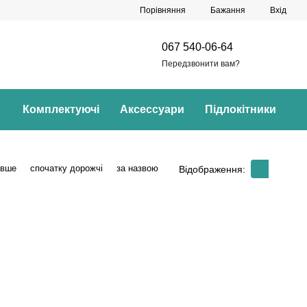
Порівняння
Бажання
Вхід
067 540-06-64
Передзвонити вам?
Комплектуючі
Аксессуари
Підлокітники
евше
спочатку дорожчі
за назвою
Відображення: