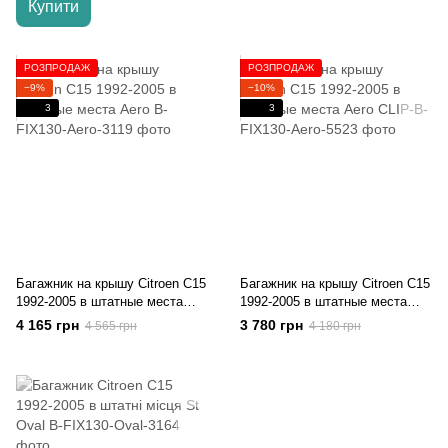
Купити
РОЗПРОДАЖ
РОЗПРОДАЖ
−9%
−10%
3
3
Багажник на крышу Citroen C15
Багажник на крышу Citroen C15
1992-2005 в штатные места
1992-2005 в штатные места
Aero
Aero
4 165 грн
3 780 грн
4 565 грн
4 180 грн