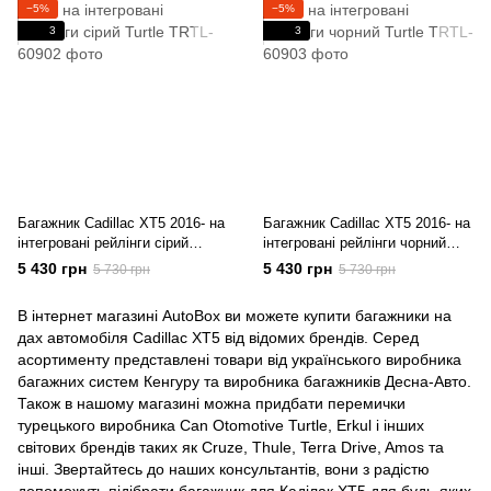
−5%
−5%
3
3
Багажник Cadillac XT5 2016- на
Багажник Cadillac XT5 2016- на
інтегровані рейлінги cірий
інтегровані рейлінги чорний
Turtle
Turtle
5 430 грн
5 430 грн
5 730 грн
5 730 грн
В інтернет магазині AutoBox ви можете купити багажники на
дах автомобіля Cadillac XT5 від відомих брендів. Серед
асортименту представлені товари від українського виробника
багажних систем Кенгуру та виробника багажників Десна-Авто.
Також в нашому магазині можна придбати перемички
турецького виробника Can Otomotive Turtle, Erkul і інших
світових брендів таких як Cruze, Thule, Terra Drive, Amos та
інші. Звертайтесь до наших консультантів, вони з радістю
допоможуть підібрати багажник для Каділак XT5 для будь-яких