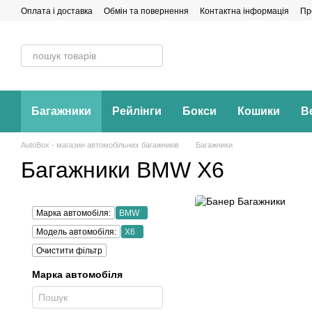
Перейти до основного контенту
Оплата і доставка
Обмін та повернення
Контактна інформація
Пр
Багажники
Рейлінги
Бокси
Кошики
В
AutoBox - магазин автомобільних багажників
Багажники
Багажники BMW X6
Марка автомобіля:
BMW
Модель автомобіля:
X6
Очистити фільтр
Марка автомобіля