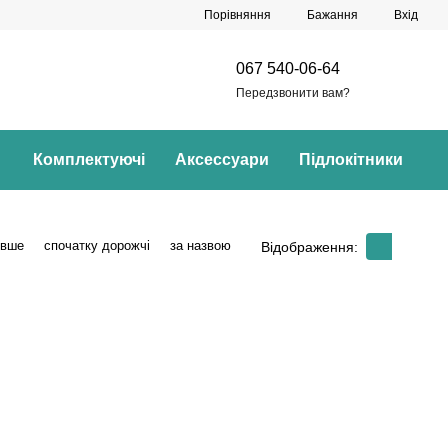
Порівняння
Бажання
Вхід
067 540-06-64
Передзвонити вам?
Комплектуючі
Аксессуари
Підлокітники
евше
спочатку дорожчі
за назвою
Відображення: