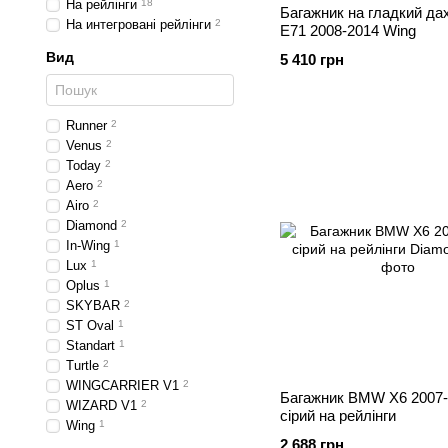
На рейлінги
18
Багажник на гладкий д
На интегровані рейлінги
2
E71 2008-2014 Wing
Вид
5 410 грн
Runner
2
Venus
2
Today
2
Aero
2
Airo
2
Diamond
2
In-Wing
1
Lux
1
Oplus
1
SKYBAR
2
ST Oval
1
Standart
1
Turtle
2
WINGCARRIER V1
2
Багажник BMW X6 2007-
WIZARD V1
2
cірий на рейлінги
Wing
1
2 688 грн