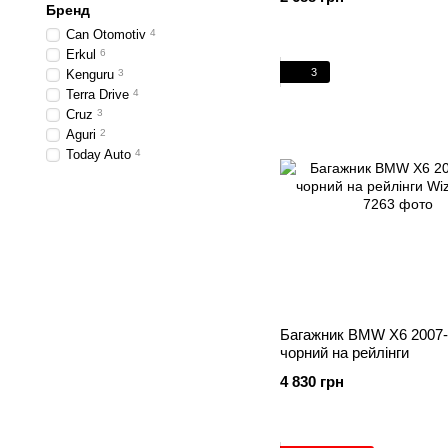
Бренд
Can Otomotiv
4
Erkul
6
3
Kenguru
3
Terra Drive
4
Cruz
3
Aguri
2
Today Auto
4
Багажник BMW X6 2007-
чорний на рейлінги
4 830 грн