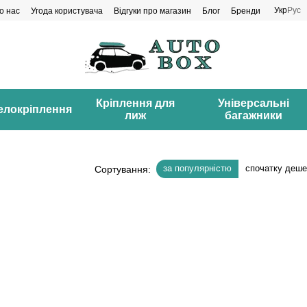
Укр
Рус
о нас
Угода користувача
Відгуки про магазин
Блог
Бренди
Кріплення для
Універсальні
елокріплення
лиж
багажники
за популярністю
спочатку деш
Сортування: