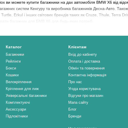
Box ви можете купити багажники на дах автомобіля BMW X6 від відо
багажних систем Кенгуру та виробника багажників Десна-Авто. Так
urtle, Erkul і інших світових брендів таких як Cruze, Thule, Terra Dr
брати багажник для БМВ X6 для будь-яких потреб.
Каталог
Клієнтам
Багажники
Вхід до кабінету
Рейлінги
Оплата і доставка
Бокси
Обмін та повернення
Кошики
Контактна інформація
Велокріплення
Про нас
Кріплення для лиж
Угода користувача
Універсальні багажники
Відгуки про магазин
Комплектуючі
Мапа сайту
Аксессуари
Блог
Підлокітники
Бренди