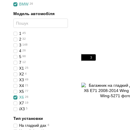
BMW
26
Модель автомобіля
1
45
2
32
3
148
4
26
5
98
3
7
12
X1
25
X2
4
X3
49
X4
21
X5
77
X6
26
X7
19
iX3
5
Тип установки
На гладкий дах
6