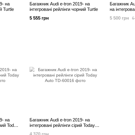
9- на
Багажник Audi e-tron 2019- на
Багажник Au
й Turtle
інтегровані рейлінги чорний Turtle
на інтегрова
Runner
5 555 грн
5 500 грн
6
9- на
Багажник Audi e-tron 2019- на
ний Today
інтегровані рейлінги сірий Today
Auto
4 370 грн