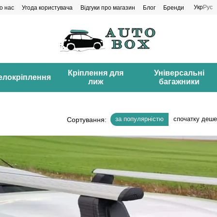
Укр
Рус
о нас
Угода користувача
Відгуки про магазин
Блог
Бренди
Кріплення для
Універсальні
елокріплення
лиж
багажники
за популярністю
спочатку деш
Сортування: