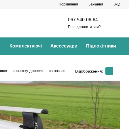
Порівняння
Бажання
Вхід
067 540-06-64
Передзвонити вам?
Комплектуючі
Аксессуари
Підлокітники
евше
спочатку дорожчі
за назвою
Відображення: