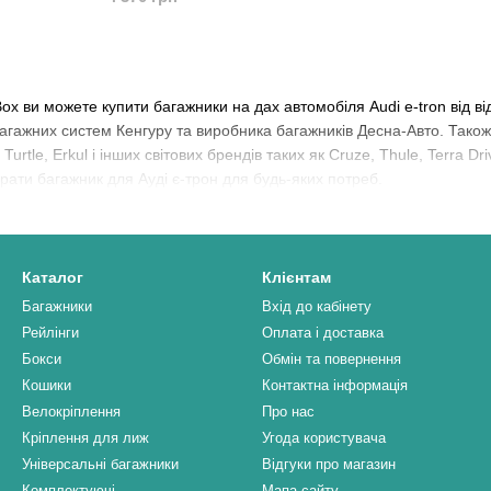
Box ви можете купити багажники на дах автомобіля Audi e-tron від в
багажних систем Кенгуру та виробника багажників Десна-Авто. Так
urtle, Erkul і інших світових брендів таких як Cruze, Thule, Terra Dr
рати багажник для Ауді є-трон для будь-яких потреб.
Каталог
Клієнтам
Багажники
Вхід до кабінету
Рейлінги
Оплата і доставка
Бокси
Обмін та повернення
Кошики
Контактна інформація
Велокріплення
Про нас
Кріплення для лиж
Угода користувача
Універсальні багажники
Відгуки про магазин
Комплектуючі
Мапа сайту