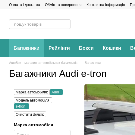
Перейти до основного контенту
Оплата і доставка
Обмін та повернення
Контактна інформація
Пр
Багажники
Рейлінги
Бокси
Кошики
В
AutoBox - магазин автомобільних багажників
Багажники
Багажники Audi e-tron
Марка автомобіля:
Audi
Модель автомобіля:
e-tron
Очистити фільтр
Марка автомобіля