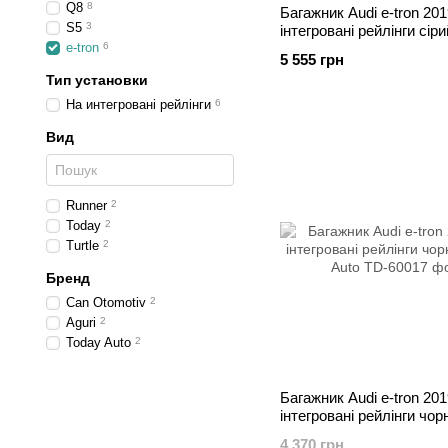
Q8
8
Багажник Audi e-tron 201
S5
3
інтегровані рейлінги cіри
e-tron
6
5 555 грн
Тип установки
На интегровані рейлінги
6
Вид
Runner
2
Today
2
Turtle
2
Бренд
Can Otomotiv
2
Aguri
2
Today Auto
2
Багажник Audi e-tron 201
інтегровані рейлінги чор
Auto
4 370 грн