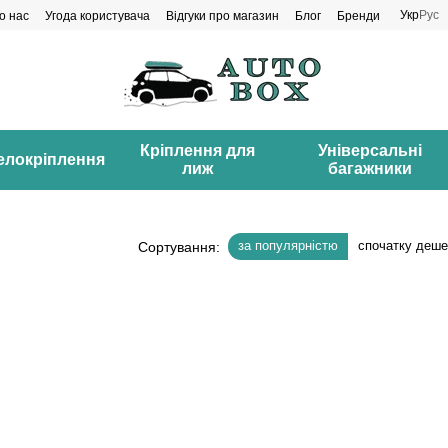
Укр
Рус
о нас
Угода користувача
Відгуки про магазин
Блог
Бренди
Кріплення для
Універсальні
елокріплення
лиж
багажники
за популярністю
спочатку деш
Сортування: