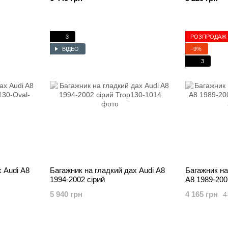
3
РОЗПРОДАЖ
ВІДЕО
−9%
3
 Audi A8
Багажник на гладкий дах Audi A8
Багажник на
1994-2002 сірий
A8 1989-200
5 940 грн
4 165 грн
4