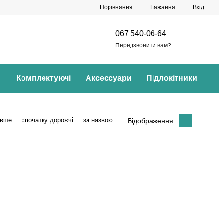
Порівняння
Бажання
Вхід
067 540-06-64
Передзвонити вам?
Комплектуючі
Аксессуари
Підлокітники
евше
спочатку дорожчі
за назвою
Відображення: