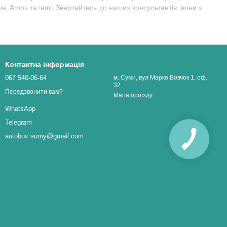
ive, Amos та інші. Звертайтесь до наших консультантів, вони з
Контактна інформація
067 540-06-64
м. Суми, вул Марко Вовчок 1, оф.
32
Передзвонити вам?
Мапа проїзду
WhatsApp
Telegram
autobox.sumy@gmail.com