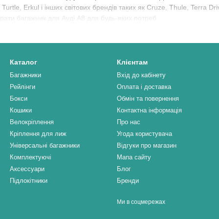
urtle, Erkul і інших світових брендів таких як Cruze, Thule, Terra Dr
рати багажник для Ауді А8 для будь-яких потреб.
Каталог
Клієнтам
Багажники
Вхід до кабінету
Рейлінги
Оплата і доставка
Бокси
Обмін та повернення
Кошики
Контактна інформація
Велокріплення
Про нас
Кріплення для лиж
Угода користувача
Універсальні багажники
Відгуки про магазин
Комплектуючі
Мапа сайту
Аксессуари
Блог
Підлокітники
Бренди
Ми в соцмережах