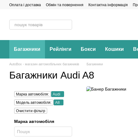
Перейти до основного контенту
Оплата і доставка
Обмін та повернення
Контактна інформація
Пр
Багажники
Рейлінги
Бокси
Кошики
В
AutoBox - магазин автомобільних багажників
Багажники
Багажники Audi A8
Марка автомобіля:
Audi
Модель автомобіля:
A8
Очистити фільтр
Марка автомобіля