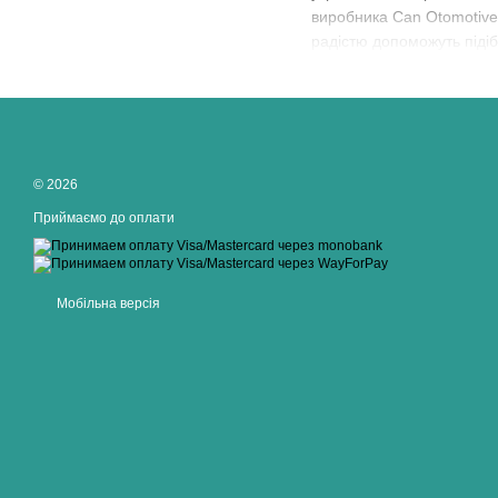
виробника Can Otomotive T
радістю допоможуть підіб
© 2026
Приймаємо до оплати
Мобільна версія