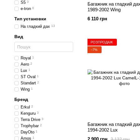
S5
3
Багажник на гладкий дах
e-tron
6
1989-2002 Wing
6 110 грн
Тип установки
На гладкий дах
13
Вид
РОЗПРОДАЖ
−7%
Royal
1
Aero
2
Lux
1
ST Oval
1
Standart
2
Wing
1
Бренд
Erkul
2
Kenguru
3
Terra Drive
3
Багажник на гладкий дах
Trophybar
2
1994-2002 Lux
DayOto
1
Amos
1
2 900 грн
3 132 грн