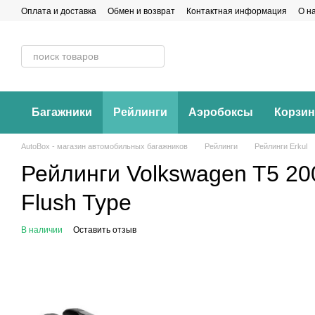
Перейти к основному контенту
Оплата и доставка
Обмен и возврат
Контактная информация
О н
Багажники
Рейлинги
Аэробоксы
Корзи
AutoBox - магазин автомобильных багажников
Рейлинги
Рейлинги Erkul
Рейлинги Volkswagen T5 2
Flush Type
В наличии
Оставить отзыв