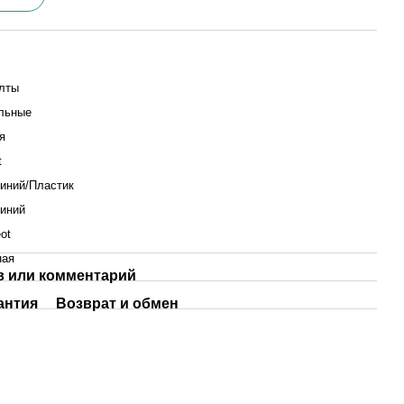
лты
льные
я
t
иний/Пластик
иний
ot
ная
 или комментарий
антия
Возврат и обмен