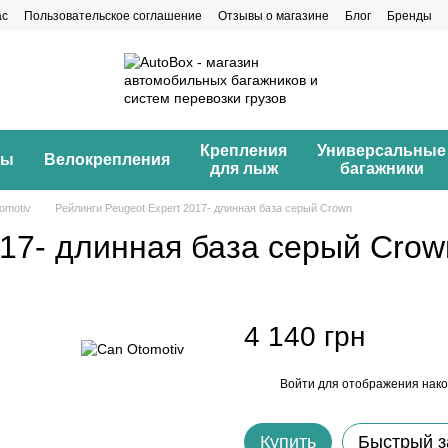
ас
Пользовательское соглашение
Отзывы о магазине
Блог
Бренды
Крепления
Универсальные
ны
Велокрепления
для лыж
багажники
omotiv
Рейлинги Peugeot Expert 2017- длинная база серый Crown
017- длинная база серый Crow
4 140 грн
Войти
для отображения нако
%
Купить
Быстрый з