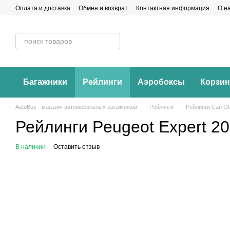
Перейти к основному контенту
Оплата и доставка
Обмен и возврат
Контактная информация
О н
Багажники
Рейлинги
Аэробоксы
Корзи
AutoBox - магазин автомобильных багажников
Рейлинги
Рейлинги Can Ot
Рейлинги Peugeot Expert 2
В наличии
Оставить отзыв