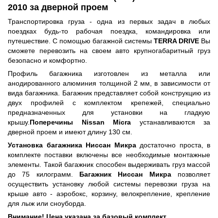
2010 за дверной проем
Транспортировка груза - одна из первых задач в любых
поездках будь-то рабочая поездка, командировка или
путешествие. С помощью багажной системы
TERRA DRIVE
Вы
сможете перевозить на своем авто крупногабаритный груз
безопасно и комфортно.
Профиль багажника изготовлен из металла или
анодированного алюминия толщиной 2 мм, в зависимости от
вида багажника. Багажник представляет собой конструкцию из
двух профилей с комплектом крепежей, специально
предназначенных для установки на гладкую
крышу.
Поперечины Nissan Micra
устанавливаются за
дверной проем и имеют длину 130 см.
Установка багажника Ниссан Микра
достаточно проста, в
комплекте поставки включены все необходимые монтажные
элементы. Такой багажник способен выдерживать груз массой
до 75 килограмм.
Багажник Ниссан Микра
позволяет
осуществить установку любой системы перевозки груза на
крыше авто - аэробокс, корзину, велокрепление, крепление
для лыж или сноуборда.
Внимание! Цена указана за базовый комплект.