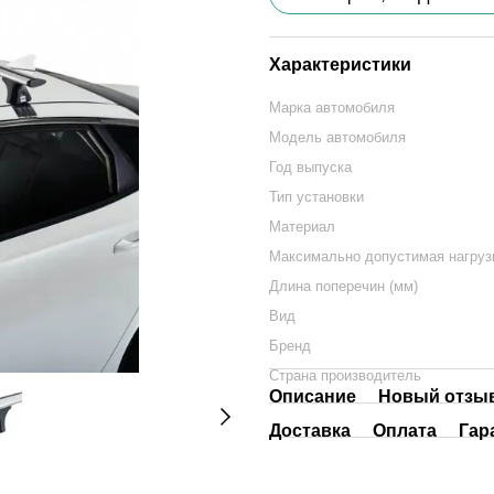
Характеристики
Марка автомобиля
Модель автомобиля
Год выпуска
Тип установки
Материал
Максимально допустимая нагрузк
Длина поперечин (мм)
Вид
Бренд
Страна производитель
Описание
Новый отзыв
Доставка
Оплата
Гар