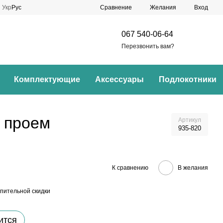
Сравнение
Укр
Рус
Желания
Вход
067 540-06-64
Перезвонить вам?
Комплектующие
Аксессуары
Подлокотники
й проем
Артикул
935-820
К сравнению
В желания
пительной скидки
ится