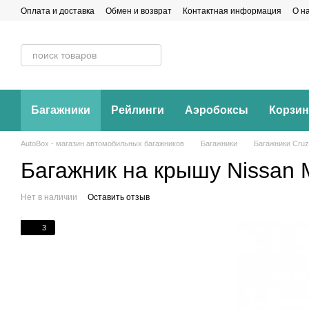
Перейти к основному контенту
Оплата и доставка
Обмен и возврат
Контактная информация
О н
Багажники
Рейлинги
Аэробоксы
Корзи
AutoBox - магазин автомобильных багажников
Багажники
Багажники Cruz
Багажник на крышу Nissan 
Нет в наличии
Оставить отзыв
3