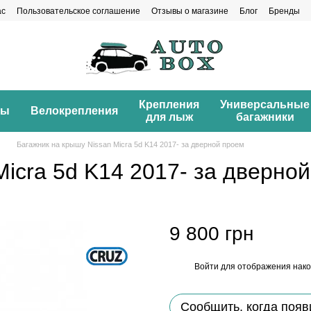
ас
Пользовательское соглашение
Отзывы о магазине
Блог
Бренды
Крепления
Универсальные
ны
Велокрепления
для лыж
багажники
Багажник на крышу Nissan Micra 5d K14 2017- за дверной проем
Micra 5d K14 2017- за дверно
9 800 грн
Войти
для отображения нако
%
Сообщить, когда появ