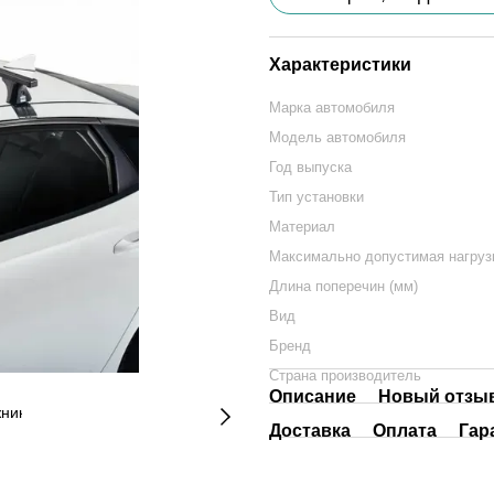
Характеристики
Марка автомобиля
Модель автомобиля
Год выпуска
Тип установки
Материал
Максимально допустимая нагрузк
Длина поперечин (мм)
Вид
Бренд
Страна производитель
Описание
Новый отзыв
Доставка
Оплата
Гар