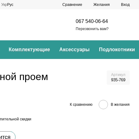
Сравнение
Укр
Рус
Желания
Вход
067 540-06-64
Перезвонить вам?
Комплектующие
Аксессуары
Подлокотники
рной проем
Артикул
935-769
К сравнению
В желания
пительной скидки
ится