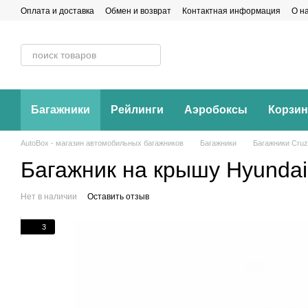
Перейти к основному контенту
Оплата и доставка
Обмен и возврат
Контактная информация
О н
Багажники
Рейлинги
Аэробоксы
Корзи
AutoBox - магазин автомобильных багажников
Багажники
Багажники Cruz
Багажник на крышу Hyundai 
Нет в наличии
Оставить отзыв
3