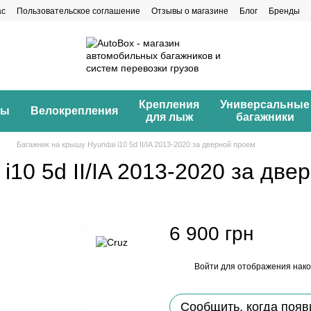
ас
Пользовательское соглашение
Отзывы о магазине
Блог
Бренды
Крепления
Универсальные
ны
Велокрепления
для лыж
багажники
Багажник на крышу Hyundai i10 5d II/IA 2013-2020 за дверной проем
i10 5d II/IA 2013-2020 за две
6 900 грн
Войти
для отображения нако
%
Сообщить, когда появ