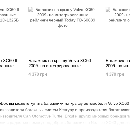
o XC60 II
Багажник на крышу Volvo XC60
Багажник н
ованные
2009- на интегрированные
2009- на ин
рейлинги черный Today
рейлинги се
4 370 грн
4 370 грн
oBox вы можете купить багажники на крышу автомобиля Volvo XC60
роизводителя багажных систем Кенгуру и производителя багажнико
зводителя Can Otomotive Turtle, Erkul и других мировых брендов та
они с радостью помогут подобрать багажник на Вольво ХС60 для л