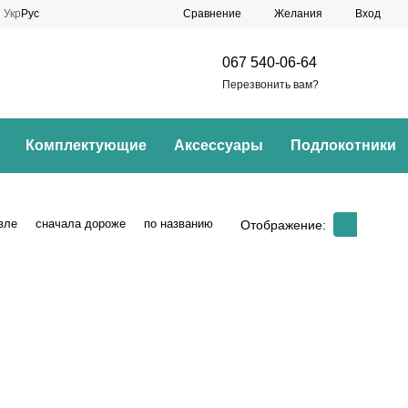
Сравнение
Укр
Рус
Желания
Вход
067 540-06-64
Перезвонить вам?
Комплектующие
Аксессуары
Подлокотники
вле
сначала дороже
по названию
Отображение: