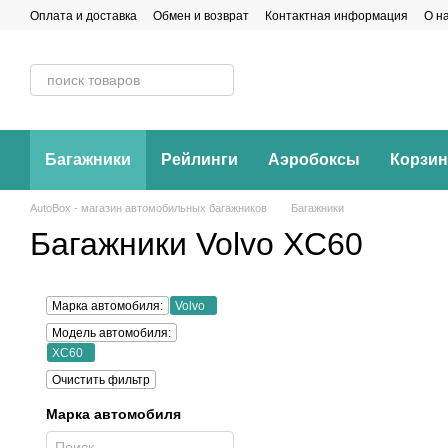
Перейти к основному контенту
Оплата и доставка
Обмен и возврат
Контактная информация
О н
Багажники
Рейлинги
Аэробоксы
Корзи
AutoBox - магазин автомобильных багажников
Багажники
Багажники Volvo XC60
Марка автомобиля:
Volvo
Модель автомобиля:
XC60
Очистить фильтр
Марка автомобиля