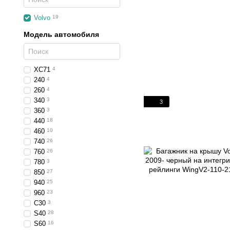
Volvo
19
Модель автомобиля
XC71
4
240
4
260
4
340
3
3
360
3
440
18
460
10
740
26
760
26
780
3
850
27
940
25
960
23
C30
3
S40
28
S60
16