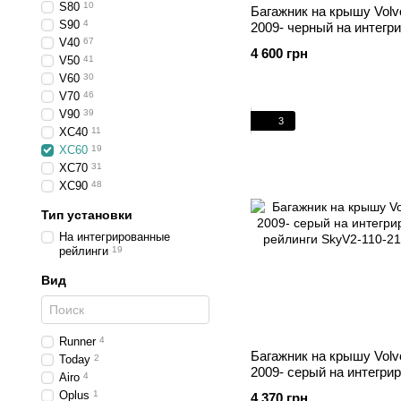
S80
10
Багажник на крышу Vol
S90
4
2009- черный на интегр
V40
67
рейлинги
4 600 грн
V50
41
V60
30
V70
46
V90
39
3
XC40
11
XC60
19
XC70
31
XC90
48
Тип установки
На интегрированные
рейлинги
19
Вид
Runner
4
Багажник на крышу Vol
Today
2
2009- серый на интегри
Airo
4
рейлинги
Oplus
1
4 370 грн