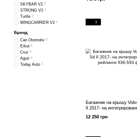
SKYBAR V2
2
STRONG V2
2
Turtle
2
3
WINGCARRIER V2
2
Бренд
Can Otomotiv
2
Erkul
6
Cruz
5
Aguri
4
Today Auto
2
Багажник на крышу Volv
II 2017- на интегрирова
рейлинги
12 250 грн