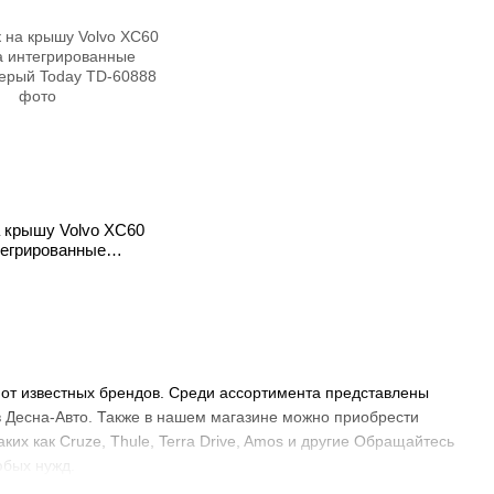
а крышу Volvo XC60
тегрированные
рый Today
 от известных брендов. Среди ассортимента представлены
в Десна-Авто. Также в нашем магазине можно приобрести
ких как Cruze, Thule, Terra Drive, Amos и другие Обращайтесь
юбых нужд.