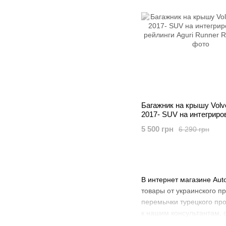
Багажник на крышу Volv
2017- SUV на интегрир
рейлинги Aguri Runner
5 500 грн
6 290 грн
В интернет магазине Aut
товары от украинского п
перемычки турецкого прои
к нашим консультантам, 