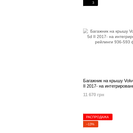
3
Багажник на крышу Volv
II 2017- на интегрирова
рейлинги
11 670 грн
РАСПРОДАЖА
−13%