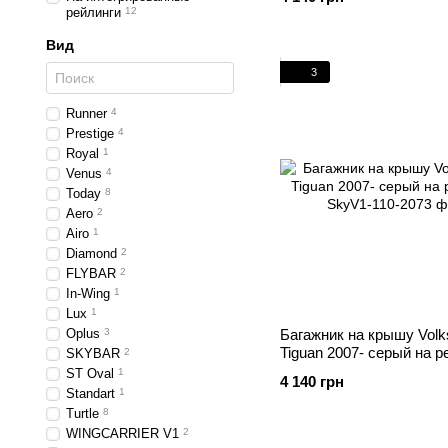
рейлинги
12
Вид
3
Runner
4
Prestige
4
Royal
1
Venus
4
Today
8
Aero
2
Airo
1
Diamond
2
FLYBAR
2
In-Wing
1
Lux
1
Oplus
3
Багажник на крышу Vol
Tiguan 2007- серый на р
SKYBAR
2
ST Oval
1
4 140 грн
Standart
1
Turtle
8
WINGCARRIER V1
2