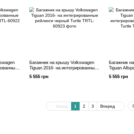
kswagen
Багажник на крышу Volkswagen
Багажник н
ированные
Tiguan 2016- на интегрированные
Tiguan Allsp
рейлинги черный Turtle
интегриров
5 555 грн
5 555 грн
Turtle
Назад
1
2
3
Вперед