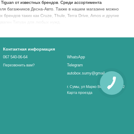
 Tiguan от известных брендов. Среди ассортимента
еля багажников Десна-Авто. Также в нашем магазине можно
 брендов таких как Cruze, Thule, Terra Drive, Amos и другие
цваген Тигуан для любых нужд.
Контактная информация
067 540-06-64
WhatsApp
Telegram
Перезвонить вам?
autobox.sumy@gmail.com
г. Сумы, ул Марко Вовчок 1, оф. 32
Карта проезда