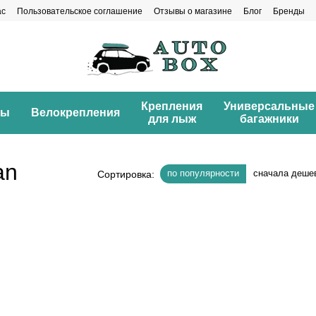
ас
Пользовательское соглашение
Отзывы о магазине
Блог
Бренды
Крепления
Универсальные
ны
Велокрепления
для лыж
багажники
an
по популярности
сначала деше
Сортировка: