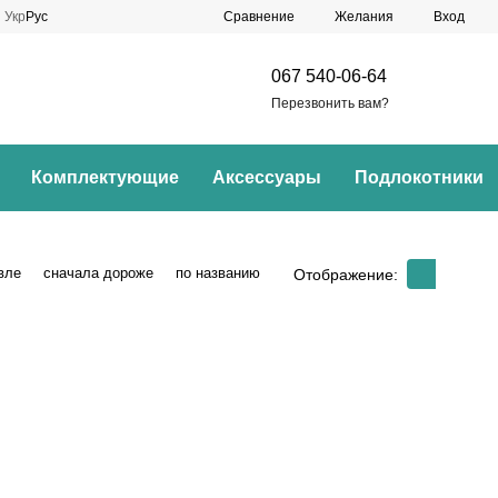
Сравнение
Укр
Рус
Желания
Вход
067 540-06-64
Перезвонить вам?
Комплектующие
Аксессуары
Подлокотники
вле
сначала дороже
по названию
Отображение: