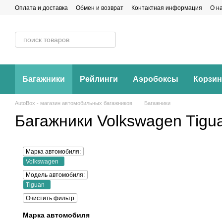
Перейти к основному контенту
Оплата и доставка
Обмен и возврат
Контактная информация
О н
Багажники
Рейлинги
Аэробоксы
Корзи
AutoBox - магазин автомобильных багажников
Багажники
Багажники Volkswagen Tigu
Марка автомобиля:
Volkswagen
Модель автомобиля:
Tiguan
Очистить фильтр
Марка автомобиля