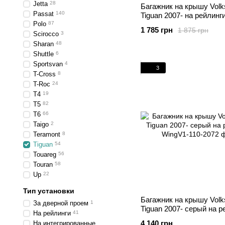
Jetta
28
Багажник на крышу Vol
Passat
140
Tiguan 2007- на рейлинг
Polo
87
1 785 грн
1 875 грн
Scirocco
3
Sharan
48
Shuttle
6
Sportsvan
4
3
T-Cross
8
T-Roc
24
T4
19
T5
82
T6
66
Taigo
2
Teramont
8
Tiguan
54
Touareg
56
Touran
58
Up
22
Тип установки
Багажник на крышу Vol
За дверной проем
1
Tiguan 2007- серый на р
На рейлинги
41
4 140 грн
На интегрированные