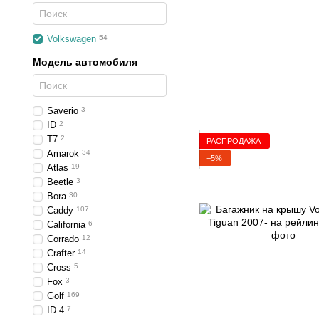
Volkswagen
54
Модель автомобиля
Saverio
3
ID
2
T7
2
РАСПРОДАЖА
Amarok
34
−5%
Atlas
19
Beetle
3
Bora
30
Caddy
107
California
6
Corrado
12
Crafter
14
Cross
5
Fox
3
Golf
169
ID.4
7