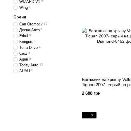
WIZARD V1
2
Wing
1
Бренд
Can Otomotiv
10
Десна-Авто
2
Erkul
8
Kenguru
3
Terra Drive
4
Cruz
4
Aguri
8
Today Auto
13
AUAU
2
Багажник на крышу Vol
Tiguan 2007- серый на р
2 688 грн
3