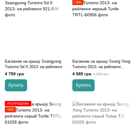
−6%
Багажник на крышу Ssangyong
Багажник на крышу Ssang Yong
Turismo 5d II 2013- на рейлинги
Turismo 2013- на рейлинги
черный Turtle
4 750 грн
4 585 грн
4 885 грн
Купить
Купить
РАСПРОДАЖА
−6%