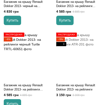
Багажник на крышу Renault
Багажник на крышу Renault
Dokker 2013- черный на
Dokker 2013- на рейлинги
рейлинги
серый Turtle
4 830 грн
4 585 грн
4 885 грн
Купить
Купить
РАСПРОДАЖА
РАСПРОДАЖА
−6%
−5%
3
Багажник на крышу Renault
Багажник на крышу Renault
Dokker 2013- на рейлинги
Dokker 2013- на рейлинги
черный Turtle
4 585 грн
3 150 грн
4 885 грн
3 308 грн
Купить