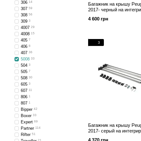
306
14
Багажник на крышу Peug
307
59
2017- черный на интегр
308
56
рейлинги
4 600 грн
309
3
4007
29
4008
15
405
7
3
406
8
407
36
5008
33
504
3
505
7
508
30
605
3
607
11
806
1
807
1
Bipper
42
Boxer
33
Expert
69
Багажник на крышу Peug
Partner
114
2017- серый на интегри
Rifter
51
рейлинги
4 370 грн
Traveller
21