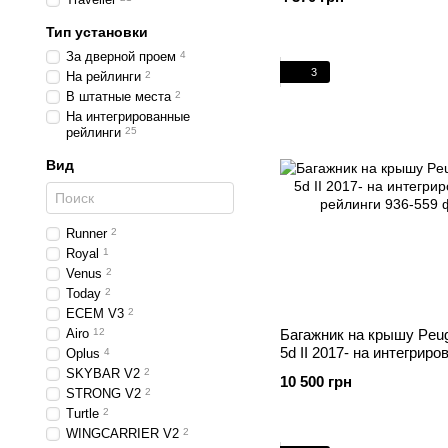
Тип установки
За дверной проем
4
3
На рейлинги
2
В штатные места
2
На интегрированные
рейлинги
25
Вид
Runner
2
Royal
1
Venus
2
Today
2
ECEM V3
2
Airo
12
Багажник на крышу Peug
5d II 2017- на интегрир
Oplus
4
рейлинги
SKYBAR V2
2
10 500 грн
STRONG V2
2
Turtle
2
WINGCARRIER V2
2