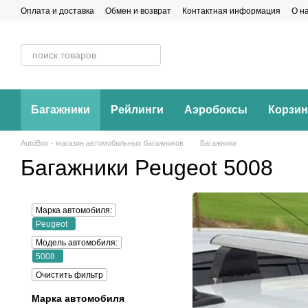
Перейти к основному контенту
Оплата и доставка
Обмен и возврат
Контактная информация
О н
Багажники
Рейлинги
Аэробоксы
Корзи
AutoBox - магазин автомобильных багажников
Багажники
Багажники Peugeot 5008
Марка автомобиля:
Peugeot
Модель автомобиля:
5008
Очистить фильтр
Марка автомобиля