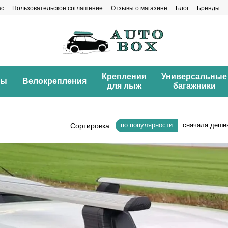
ас
Пользовательское соглашение
Отзывы о магазине
Блог
Бренды
Крепления
Универсальные
ны
Велокрепления
для лыж
багажники
по популярности
сначала деше
Сортировка: