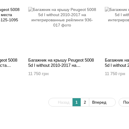
eot 5008
Багажник на крышу Peugeot 5008
Багажник на
еста
5d I without 2010-2017 на
5d I without
интегрированные рейлинги
интегриров
11 750 грн
11 750 грн
Назад
1
2
Вперед
По