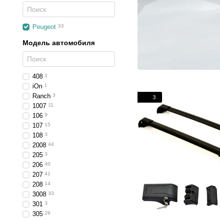
Peugeot
33
Модель автомобиля
408
1
iOn
1
Ranch
3
3
1007
11
106
9
107
15
108
3
2008
44
205
3
206
40
207
41
208
14
3008
33
301
3
305
26