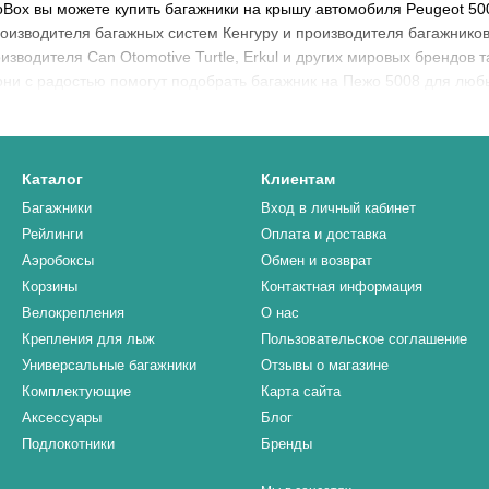
oBox вы можете купить багажники на крышу автомобиля Peugeot 50
роизводителя багажных систем Кенгуру и производителя багажнико
зводителя Can Otomotive Turtle, Erkul и других мировых брендов та
они с радостью помогут подобрать багажник на Пежо 5008 для люб
Каталог
Клиентам
Багажники
Вход в личный кабинет
Рейлинги
Оплата и доставка
Аэробоксы
Обмен и возврат
Корзины
Контактная информация
Велокрепления
О нас
Крепления для лыж
Пользовательское соглашение
Универсальные багажники
Отзывы о магазине
Комплектующие
Карта сайта
Аксессуары
Блог
Подлокотники
Бренды