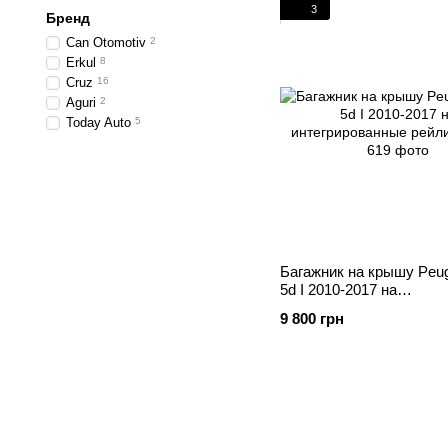
3
Бренд
Can Otomotiv
2
Erkul
8
Cruz
16
Aguri
2
Today Auto
5
Багажник на крышу Peug
5d I 2010-2017 на
интегрированные рейли
9 800 грн