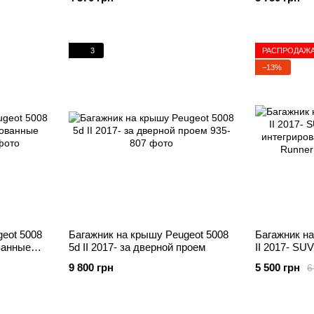
3
РАСПРОДАЖ
−13%
eot 5008
Багажник на крышу Peugeot 5008
Багажник на
ованные
5d II 2017- за дверной проем
II 2017- SUV
интегрирова
9 800 грн
5 500 грн
6
Runner