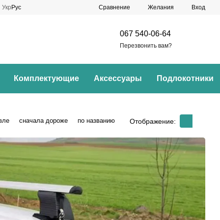
Сравнение
Укр
Рус
Желания
Вход
067 540-06-64
Перезвонить вам?
Комплектующие
Аксессуары
Подлокотники
вле
сначала дороже
по названию
Отображение: