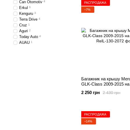
Can Otomotiv
4
РАСПРОДАЖА
Erkul
6
−7%
Kenguru
3
Terra Drive
4
Cruz
1
Aguri
2
Today Auto
4
AUAU
1
Багажник на крышу Mer
GLK-Class 2009-2015 на
2 250 грн
2 430 грн
РАСПРОДАЖА
−14%