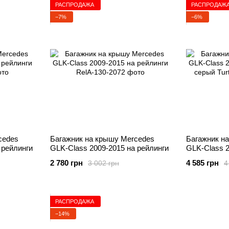
РАСПРОДАЖА
РАСПРОДАЖ
−7%
−6%
cedes
Багажник на крышу Mercedes
Багажник н
 рейлинги
GLK-Class 2009-2015 на рейлинги
GLK-Class 2
серый Turtle
2 780 грн
4 585 грн
3 002 грн
4
РАСПРОДАЖА
−14%