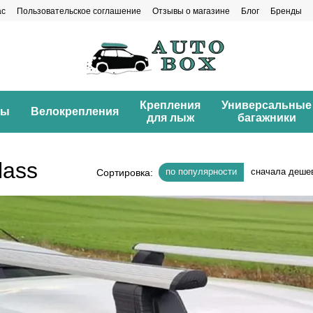
ас
Пользовательское соглашение
Отзывы о магазине
Блог
Бренды
Крепления
Универсальные
ны
Велокрепления
для лыж
багажники
lass
по популярности
сначала деше
Сортировка: