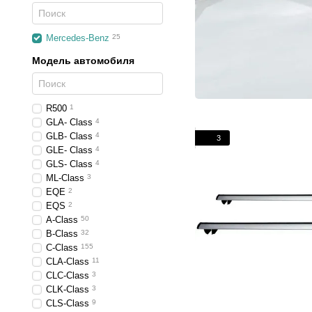
Mercedes-Benz
25
Модель автомобиля
R500
1
GLA- Class
4
GLB- Class
4
3
GLE- Class
4
GLS- Class
4
ML-Class
3
EQE
2
EQS
2
A-Class
50
B-Class
32
C-Class
155
CLA-Class
11
CLC-Class
3
CLK-Class
3
CLS-Class
9