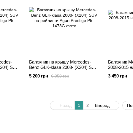
cedes-
Багажник на крышу Mercedes-
Багажник M
X204) SUV
Benz GLK-klasa 2008- (X204) SUV
2008-2015 н
ge
на рейлинги Aguri Prestige
5 200 грн
3 450 грн
6 050 грн
Назад
1
2
Вперед
По