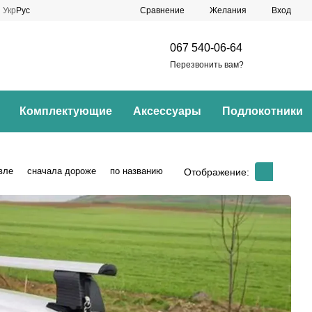
Сравнение
Укр
Рус
Желания
Вход
067 540-06-64
Перезвонить вам?
Комплектующие
Аксессуары
Подлокотники
вле
сначала дороже
по названию
Отображение: