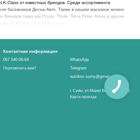
LK-Class от известных брендов. Среди ассортимента
еля багажников Десна-Авто. Также в нашем магазине можно
 брендов таких как Cruze, Thule, Terra Drive, Amos и другие
едес GLK-Класс для любых нужд.
Контактная информация
067 540-06-64
WhatsApp
Telegram
Перезвонить вам?
autobox.sumy@gmail.com
г. Сумы, ул Марко Вовчок 1, оф. 32
Карта проезда