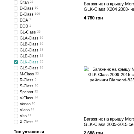
Citan
27
Багажник на крышу Mer
D-Class
10
GLK-Class X204 2008- н
E-Class
190
рейлинги Wing
4 780 грн
EQA
7
EQB
1
GL-Class
35
GLA-Class
16
GLB-Class
16
GLC-Class
18
GLE-Class
12
GLK-Class
25
GLS-Class
19
M-Class
53
R-Class
6
S-Class
20
Sprinter
32
V-Class
14
Vaneo
10
Viano
18
Vito
87
Багажник на крышу Mer
X-Class
28
GLK-Class 2009-2015 се
рейлинги
Тип установки
2 688 грн