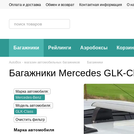
Перейти к основному контенту
Оплата и доставка
Обмен и возврат
Контактная информация
О н
Багажники
Рейлинги
Аэробоксы
Корзи
AutoBox - магазин автомобильных багажников
Багажники
Багажники Mercedes GLK-C
Марка автомобиля:
Mercedes-Benz
Модель автомобиля:
GLK-Class
Очистить фильтр
Марка автомобиля