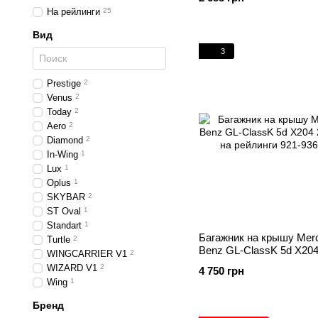
На рейлинги
25
Вид
3
Prestige
2
Venus
2
Today
2
Aero
2
Diamond
2
In-Wing
1
Lux
1
Oplus
1
SKYBAR
2
ST Oval
1
Standart
1
Багажник на крышу Mer
Turtle
2
Benz GL-ClassK 5d X204
WINGCARRIER V1
2
2015 на рейлинги
WIZARD V1
2
4 750 грн
Wing
1
Бренд