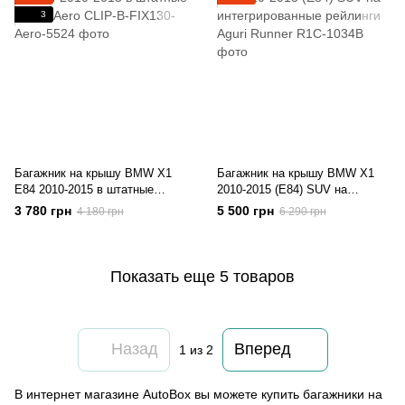
3
Багажник на крышу BMW X1
Багажник на крышу BMW X1
E84 2010-2015 в штатные
2010-2015 (E84) SUV на
места Aero
интегрированные рейлинги
3 780 грн
5 500 грн
4 180 грн
6 290 грн
Aguri Runner
Показать еще 5 товаров
Назад
Вперед
1
из 2
В интернет магазине AutoBox вы можете купить багажники на