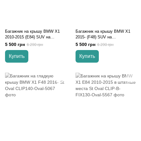
Багажник на крышу BMW X1
Багажник на крышу BMW X1
2010-2015 (E84) SUV на
2015- (F48) SUV на
интегрированные рейлинги
интегрированные рейлинги
5 500 грн
5 500 грн
6 290 грн
6 290 грн
Aguri Runner
Aguri Runner
Купить
Купить