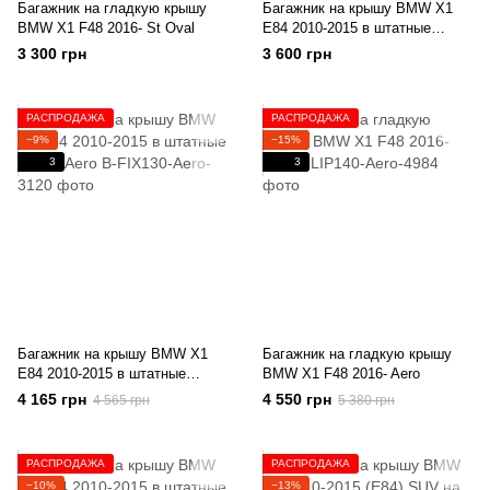
Багажник на гладкую крышу
Багажник на крышу BMW X1
BMW X1 F48 2016- St Oval
E84 2010-2015 в штатные
места St Oval
3 300 грн
3 600 грн
РАСПРОДАЖА
РАСПРОДАЖА
−9%
−15%
3
3
Багажник на крышу BMW X1
Багажник на гладкую крышу
E84 2010-2015 в штатные
BMW X1 F48 2016- Aero
места Aero
4 165 грн
4 550 грн
4 565 грн
5 380 грн
РАСПРОДАЖА
РАСПРОДАЖА
−10%
−13%