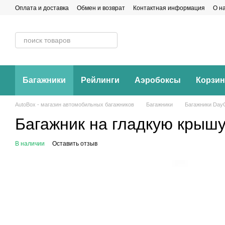
Перейти к основному контенту
Оплата и доставка
Обмен и возврат
Контактная информация
О н
Багажники
Рейлинги
Аэробоксы
Корзи
AutoBox - магазин автомобильных багажников
Багажники
Багажники Day
Багажник на гладкую крышу
В наличии
Оставить отзыв