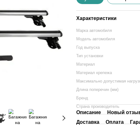
Характеристики
Марка автомобиля
Модель автомобиля
Год выпуска
Тип установки
Материал
Материал крепежа
Максимально допустимая нагрузк
Длина поперечин (мм)
Бренд
Страна производитель
Описание
Новый отзыв
Доставка
Оплата
Гар