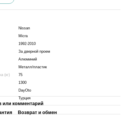
Nissan
Micra
1992-2010
За дверной проем
Алюминий
Металл/пластик
а (кг)
75
1300
DayOto
Турция
 или комментарий
антия
Возврат и обмен