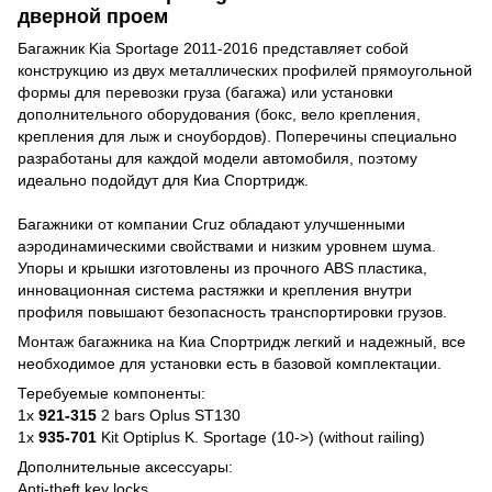
дверной проем
Багажник Kia Sportage 2011-2016 представляет собой
конструкцию из двух металлических профилей прямоугольной
формы для перевозки груза (багажа) или установки
дополнительного оборудования (бокс, вело крепления,
крепления для лыж и сноубордов). Поперечины специально
разработаны для каждой модели автомобиля, поэтому
идеально подойдут для Киа Спортридж.
Багажники от компании Cruz обладают улучшенными
аэродинамическими свойствами и низким уровнем шума.
Упоры и крышки изготовлены из прочного ABS пластика,
инновационная система растяжки и крепления внутри
профиля повышают безопасность транспортировки грузов.
Монтаж багажника на Киа Спортридж легкий и надежный, все
необходимое для установки есть в базовой комплектации.
Теребуемые компоненты:
1x
921-315
2 bars Oplus ST130
1x
935-701
Kit Optiplus K. Sportage (10->) (without railing)
Дополнительные аксессуары:
Anti-theft key locks