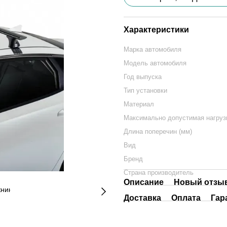
Характеристики
Марка автомобиля
Модель автомобиля
Год выпуска
Тип установки
Материал
Максимально допустимая нагрузк
Длина поперечин (мм)
Вид
Бренд
Страна производитель
Описание
Новый отзыв
Доставка
Оплата
Гар