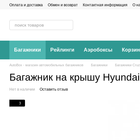
Перейти к основному контенту
Оплата и доставка
Обмен и возврат
Контактная информация
О н
Багажники
Рейлинги
Аэробоксы
Корзи
AutoBox - магазин автомобильных багажников
Багажники
Багажники Cruz
Багажник на крышу Hyundai
Нет в наличии
Оставить отзыв
3