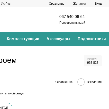
Сравнение
Укр
Рус
Желания
Вход
067 540-06-64
Перезвонить вам?
Комплектующие
Аксессуары
Подлокотники
проем
Артикул
935-825
К сравнению
В желания
пительной скидки
ится