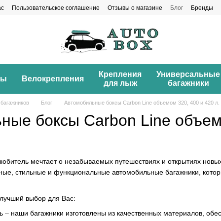
ас
Пользовательское соглашение
Отзывы о магазине
Блог
Бренды
Крепления
Универсальные
ны
Велокрепления
для лыж
багажники
 багажников
Блог
Автомобильные боксы Carbon Line объемом 320, 400 и 420 л.
ные боксы Carbon Line объемо
любитель мечтает о незабываемых путешествиях и открытиях новы
ые, стильные и функциональные автомобильные багажники, котор
лучший выбор для Вас:
ь – наши багажники изготовлены из качественных материалов, обе