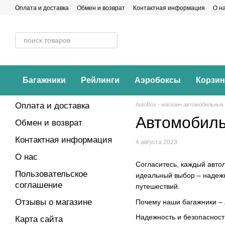
Перейти к основному контенту
Оплата и доставка
Обмен и возврат
Контактная информация
О н
Багажники
Рейлинги
Аэробоксы
Корзи
Оплата и доставка
AutoBox - магазин автомобильных
Автомобиль
Обмен и возврат
Контактная информация
4 августа 2023
О нас
Согласитесь, каждый авто
Пользовательское
идеальный выбор – надежн
соглашение
путешествий.
Отзывы о магазине
Почему наши багажники – 
Надежность и безопасност
Карта сайта