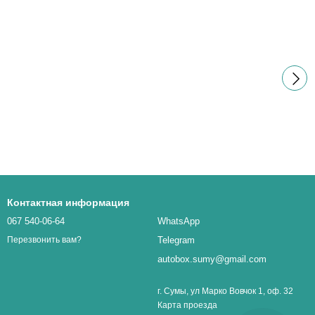
Контактная информация
067 540-06-64
WhatsApp
Telegram
Перезвонить вам?
autobox.sumy@gmail.com
г. Сумы, ул Марко Вовчок 1, оф. 32
Карта проезда