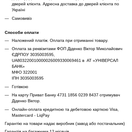
дверей клієнта. Адресна доставка до дверей клієнта по
Україні
Самовивіз
Способи оплати
Наложений платіж. Оплата при отриманні товару.
Оплата за реквізитами ФОП Діденко Віктор Миколайович
ЄДРПОУ 3035003595,
UA803220010000026009330069461 в АТ «УНІВЕРСАЛ
БАНК»
МФО 322001
ІПН 3035003595
Готівкою
На карту Приват Банку 4731 1856 0239 8437 отримувач
Діденко Віктор.
Онлайн-оплата кредитною та дебетовою карткою Visa,
Mastercard - LiqPay
Гарантію на товари надає виробник (завод або постачальник)
Гарантія на багажники 12 місяців.