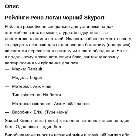
Опис
Рейлінги Рено Логан чорний Skyport
Рейлінги розроблено спеціально для установки на дах
автомобіля в штатні місця, а уразі їх відсутності - за
допомогою пластини на клей. Являють собою елемент тюнінгу
та слугують основою для встановлення багажнику (поперечок)
чи системи перевезення вантажу чи іншого обладнння. На які
в подальшому можна встановити бокс, вантажну корзину,
велокріплення чи кріплення для лиж.
Марка: Renault
Модель: Logan
Матеріал: Алюміній
Тип кріплення: На болти
Матеріал кріплення: Алюміній/Пластик
Виробник: Erkul (Туреччина)
Увага!
Кожна точка (ніжка) кріплення встановлюється на один
болт. Одна ніжка – один болт.
Виробник може вносити незначні зміни в зовнішній вигляд або