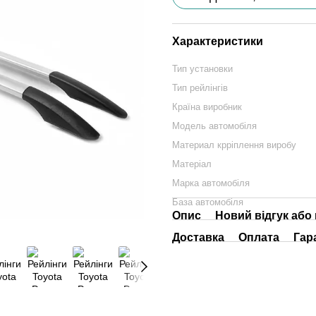
Характеристики
Тип установки
Тип рейлінгів
Країна виробник
Модель автомобіля
Материал крріплення виробу
Матеріал
Марка автомобіля
База автомобіля
Опис
Новий відгук або
Доставка
Оплата
Гар