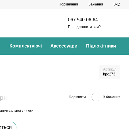
Порівняння
Бажання
Вхід
067 540-06-64
Передзвонити вам?
Комплектуючі
Аксессуари
Підлокітники
Артикул
hpc273
грн
Порівняти
В бажання
опичувальної знижки
иться