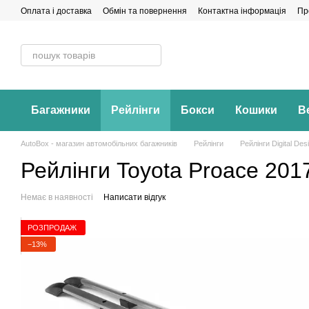
Перейти до основного контенту
Оплата і доставка
Обмін та повернення
Контактна інформація
Пр
Багажники
Рейлінги
Бокси
Кошики
В
AutoBox - магазин автомобільних багажників
Рейлінги
Рейлінги Digital Des
Рейлінги Toyota Proace 2017
Немає в наявності
Написати відгук
РОЗПРОДАЖ
−13%