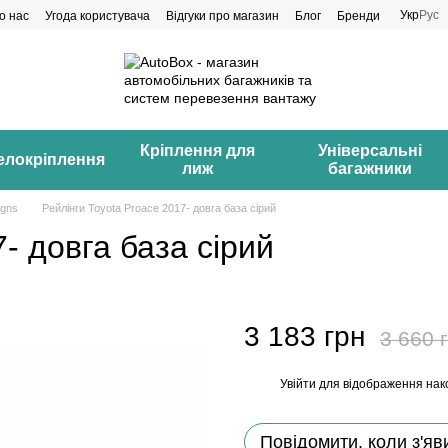
Укр
Рус
о нас
Угода користувача
Відгуки про магазин
Блог
Бренди
Кріплення для
Універсальні
елокріплення
лиж
багажники
igns
Рейлінги Toyota Proace 2017- довга база сірий
- довга база сірий
3 183 грн
3 660 
Увійти
для відображення нак
%
Повідомити, коли з'яв