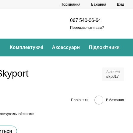
Порівняння
Бажання
Вхід
067 540-06-64
Передзвонити вам?
Комплектуючі
Аксессуари
Підлокітники
Skyport
Артикул
skp817
Порівняти
В бажання
опичувальної знижки
иться