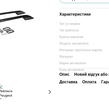
Характеристики
Тип установки
Тип рейлінгів
Країна виробник
Модель автомобіля
Материал крріплення виробу
Матеріал
Марка автомобіля
База автомобіля
Опис
Новий відгук або
Доставка
Оплата
Гар