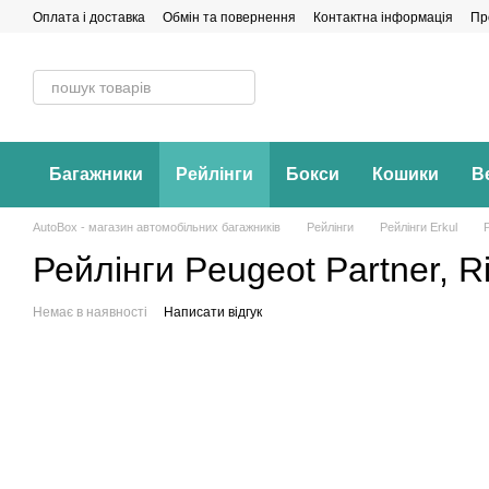
Перейти до основного контенту
Оплата і доставка
Обмін та повернення
Контактна інформація
Пр
Багажники
Рейлінги
Бокси
Кошики
В
AutoBox - магазин автомобільних багажників
Рейлінги
Рейлінги Erkul
Рейлінги Peugeot Partner, R
Немає в наявності
Написати відгук