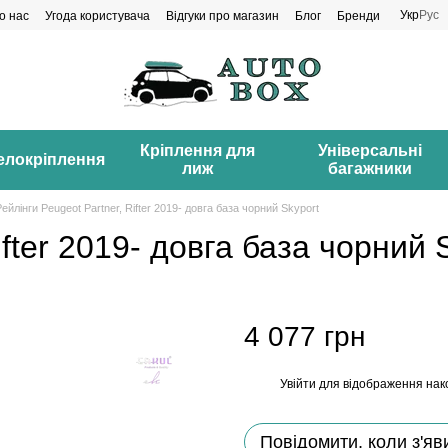
Укр
Рус
о нас
Угода користувача
Відгуки про магазин
Блог
Бренди
Кріплення для
Універсальні
елокріплення
лиж
багажники
Рейлінги Peugeot Partner, Rifter 2019- довга база чорний Skyport
ifter 2019- довга база чорний 
4 077 грн
Увійти
для відображення нак
%
Повідомити, коли з'яв