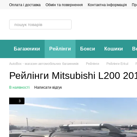
Перейти до основного контенту
Оплата і доставка
Обмін та повернення
Контактна інформація
Пр
Багажники
Рейлінги
Бокси
Кошики
В
AutoBox - магазин автомобільних багажників
Рейлінги
Рейлінги Erkul
Рейлінги Mitsubishi L200 20
В наявності
Написати відгук
3