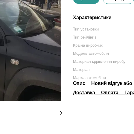
Характеристики
Тип установки
Тип рейлінгів
Країна виробник
Модель автомобіля
Материал крріплення виробу
Матеріал
Марка автомобіля
Опис
Новий відгук або
Доставка
Оплата
Гар