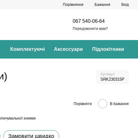
Порівняння
Бажання
Вхід
067 540-06-64
Передзвонити вам?
Комплектуючі
Аксессуари
Підлокітники
и)
Артикул
SRK230315P
Порівняти
В бажання
опичувальної знижки
Замовити швидко