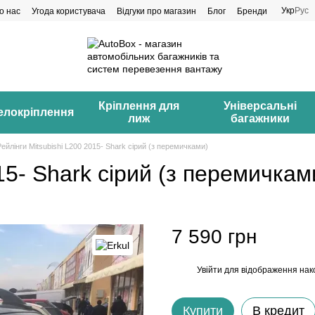
Укр
Рус
о нас
Угода користувача
Відгуки про магазин
Блог
Бренди
Кріплення для
Універсальні
елокріплення
лиж
багажники
Рейлінги Mitsubishi L200 2015- Shark сірий (з перемичками)
15- Shark сірий (з перемичкам
7 590 грн
Увійти
для відображення нак
%
Купити
В кредит