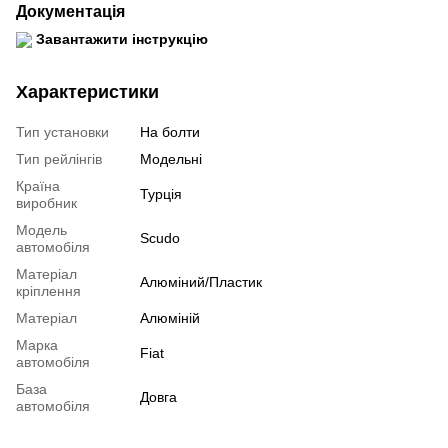
Документація
Завантажити інструкцію
Характеристики
Тип установки
На болти
Тип рейлінгів
Модельні
Країна
Турція
виробник
Модель
Scudo
автомобіля
Матеріал
Алюміний/Пластик
кріплення
Матеріал
Алюміній
Марка
Fiat
автомобіля
База
Довга
автомобіля