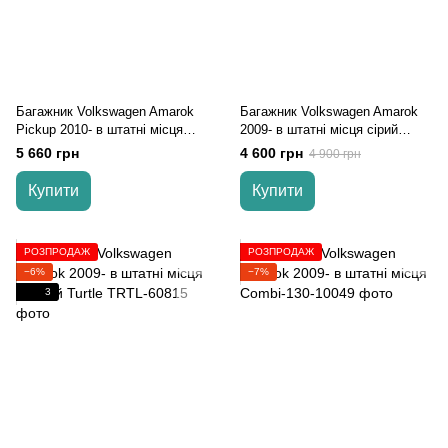
Багажник Volkswagen Amarok
Багажник Volkswagen Amarok
Pickup 2010- в штатні місця
2009- в штатні місця cірий
Wing
Turtle
5 660 грн
4 600 грн
4 900 грн
Купити
Купити
РОЗПРОДАЖ
РОЗПРОДАЖ
−6%
−7%
3