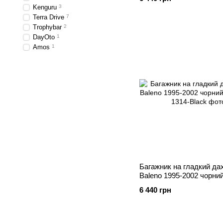
Kenguru
3
Terra Drive
7
Trophybar
2
DayOto
1
Amos
1
Багажник на гладкий да
Baleno 1995-2002 чорни
6 440 грн