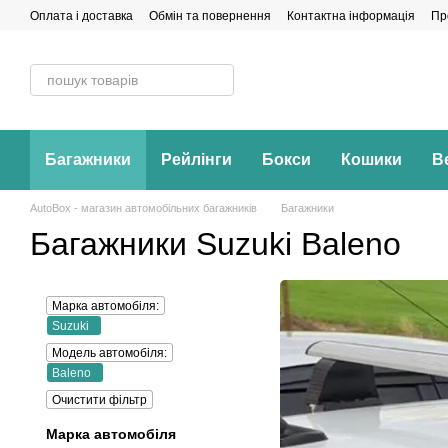
Перейти до основного контенту
Оплата і доставка
Обмін та повернення
Контактна інформація
Пр
Багажники
Рейлінги
Бокси
Кошики
В
AutoBox - магазин автомобільних багажників
Багажники
Багажники Suzuki Baleno
Марка автомобіля:
Suzuki
Модель автомобіля:
Baleno
Очистити фільтр
Марка автомобіля