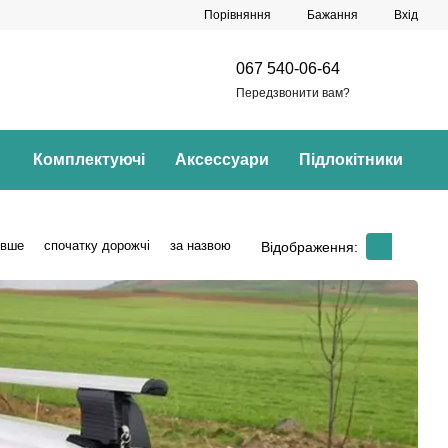
Порівняння
Бажання
Вхід
067 540-06-64
Передзвонити вам?
Комплектуючі
Аксессуари
Підлокітники
евше
спочатку дорожчі
за назвою
Відображення: