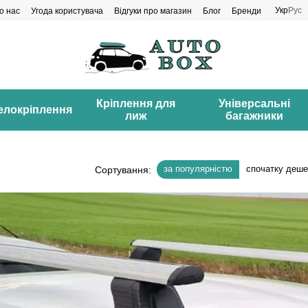
Укр
Рус
о нас
Угода користувача
Відгуки про магазин
Блог
Бренди
Кріплення для
Універсальні
елокріплення
лиж
багажники
за популярністю
спочатку деш
Сортування: