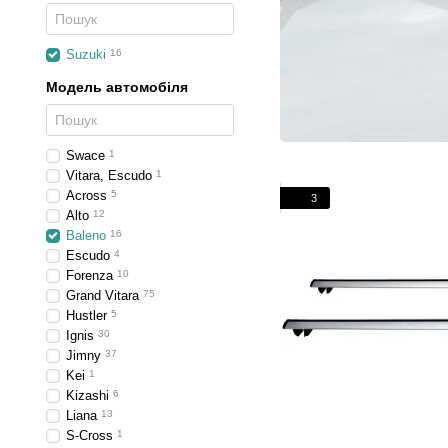
Suzuki
16
Модель автомобіля
Swace
1
Vitara, Escudo
1
Across
5
3
Alto
12
Baleno
16
Escudo
4
Forenza
10
Grand Vitara
75
Hustler
5
Ignis
30
Jimny
37
Kei
1
Kizashi
6
Liana
13
S-Cross
1