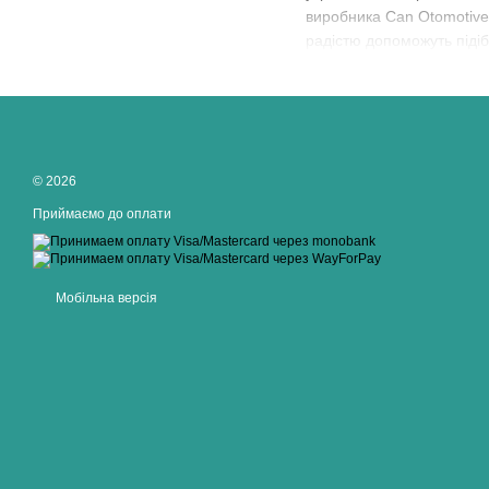
виробника Can Otomotive T
радістю допоможуть підіб
© 2026
Приймаємо до оплати
Мобільна версія