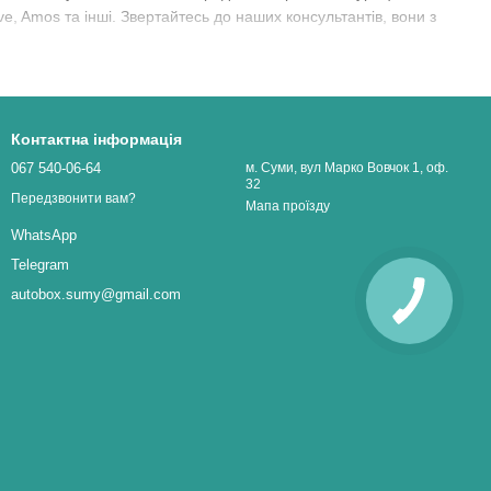
ive, Amos та інші. Звертайтесь до наших консультантів, вони з
Контактна інформація
067 540-06-64
м. Суми, вул Марко Вовчок 1, оф.
32
Передзвонити вам?
Мапа проїзду
WhatsApp
Telegram
autobox.sumy@gmail.com