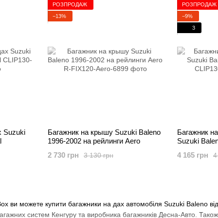
РОЗПРОДАЖ
РОЗПРОДАЖ
−13%
−9%
3
х Suzuki
Багажник на крышу Suzuki Baleno
Багажник н
l
1996-2002 на рейлинги Aero
Suzuki Bale
2 730 грн
4 165 грн
3 130 грн
4
Box ви можете купити багажники на дах автомобіля Suzuki Baleno ві
багажних систем Кенгуру та виробника багажників Десна-Авто. Так