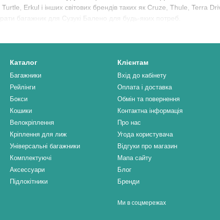
urtle, Erkul і інших світових брендів таких як Cruze, Thule, Terra Dr
рати багажник для Сузукі Балено для будь-яких потреб.
Каталог
Клієнтам
Багажники
Вхід до кабінету
Рейлінги
Оплата і доставка
Бокси
Обмін та повернення
Кошики
Контактна інформація
Велокріплення
Про нас
Кріплення для лиж
Угода користувача
Універсальні багажники
Відгуки про магазин
Комплектуючі
Мапа сайту
Аксессуари
Блог
Підлокітники
Бренди
Ми в соцмережах