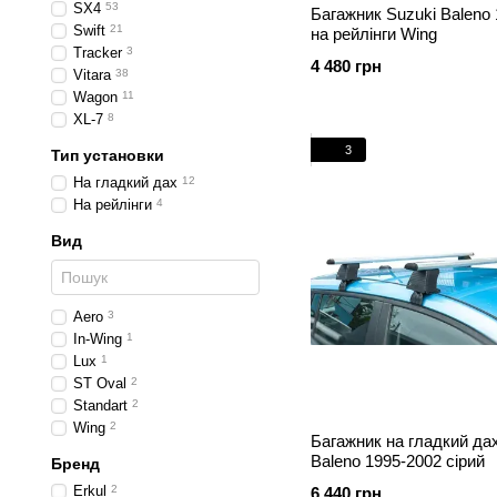
SX4
53
Багажник Suzuki Baleno
Swift
21
на рейлінги Wing
Tracker
3
4 480 грн
Vitara
38
Wagon
11
XL-7
8
3
Тип установки
На гладкий дах
12
На рейлінги
4
Вид
Aero
3
In-Wing
1
Lux
1
ST Oval
2
Standart
2
Wing
2
Багажник на гладкий да
Baleno 1995-2002 сірий
Бренд
Erkul
2
6 440 грн