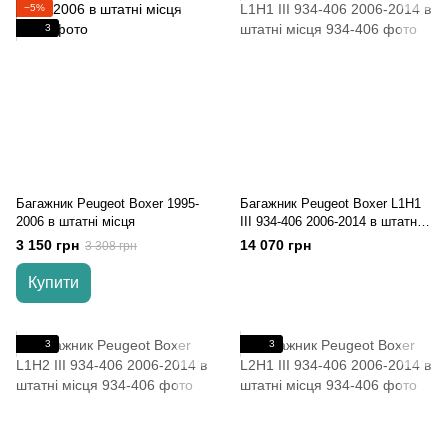
−5%
3
Багажник Peugeot Boxer 1995-
Багажник Peugeot Boxer L1H1
2006 в штатні місця
III 934-406 2006-2014 в штатні
місця
3 150 грн
14 070 грн
3 308 грн
Купити
3
3