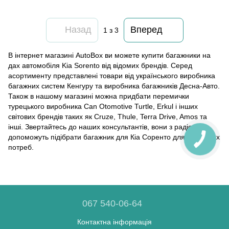
Назад
Вперед
1
з 3
В інтернет магазині AutoBox ви можете купити багажники на
дах автомобіля Kia Sorento від відомих брендів. Серед
асортименту представлені товари від українського виробника
багажних систем Кенгуру та виробника багажників Десна-Авто.
Також в нашому магазині можна придбати перемички
турецького виробника Can Otomotive Turtle, Erkul і інших
світових брендів таких як Cruze, Thule, Terra Drive, Amos та
інші. Звертайтесь до наших консультантів, вони з радістю
допоможуть підібрати багажник для Кіа Соренто для будь-яких
потреб.
067 540-06-64
Контактна інформація