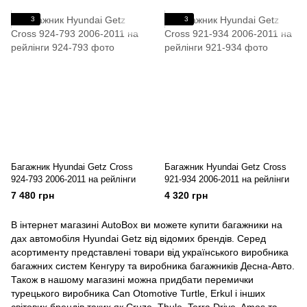
3
3
Багажник Hyundai Getz Cross
Багажник Hyundai Getz Cross
924-793 2006-2011 на рейлінги
921-934 2006-2011 на рейлінги
7 480 грн
4 320 грн
В інтернет магазині AutoBox ви можете купити багажники на
дах автомобіля Hyundai Getz від відомих брендів. Серед
асортименту представлені товари від українського виробника
багажних систем Кенгуру та виробника багажників Десна-Авто.
Також в нашому магазині можна придбати перемички
турецького виробника Can Otomotive Turtle, Erkul і інших
світових брендів таких як Cruze, Thule, Terra Drive, Amos та