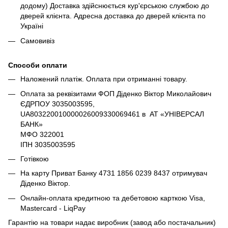
додому) Доставка здійснюється кур'єрською службою до
дверей клієнта. Адресна доставка до дверей клієнта по
Україні
Самовивіз
Способи оплати
Наложений платіж. Оплата при отриманні товару.
Оплата за реквізитами ФОП Діденко Віктор Миколайович
ЄДРПОУ 3035003595,
UA803220010000026009330069461 в АТ «УНІВЕРСАЛ
БАНК»
МФО 322001
ІПН 3035003595
Готівкою
На карту Приват Банку 4731 1856 0239 8437 отримувач
Діденко Віктор.
Онлайн-оплата кредитною та дебетовою карткою Visa,
Mastercard - LiqPay
Гарантію на товари надає виробник (завод або постачальник)