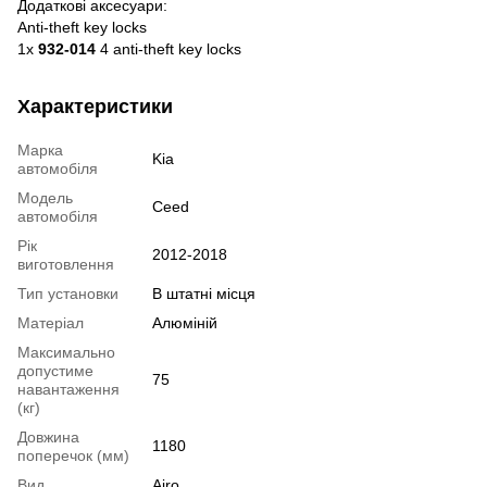
Додаткові аксесуари:
Anti-theft key locks
1x
932-014
4 anti-theft key locks
Характеристики
Марка
Kia
автомобіля
Модель
Ceed
автомобіля
Рік
2012-2018
виготовлення
Тип установки
В штатні місця
Матеріал
Алюміній
Максимально
допустиме
75
навантаження
(кг)
Довжина
1180
поперечок (мм)
Вид
Airo