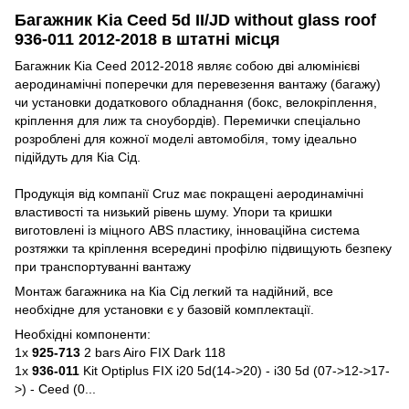
Багажник Kia Ceed 5d II/JD without glass roof
936-011 2012-2018 в штатні місця
Багажник Kia Ceed 2012-2018 являє собою дві алюмінієві
аеродинамічні поперечки для перевезення вантажу (багажу)
чи установки додаткового обладнання (бокс, велокріплення,
кріплення для лиж та сноубордів). Перемички спеціально
розроблені для кожної моделі автомобіля, тому ідеально
підійдуть для Кіа Сід.
Продукція від компанії Cruz має покращені аеродинамічні
властивості та низький рівень шуму. Упори та кришки
виготовлені із міцного ABS пластику, інноваційна система
розтяжки та кріплення всередині профілю підвищують безпеку
при транспортуванні вантажу
Монтаж багажника на Кіа Сід легкий та надійний, все
необхідне для установки є у базовій комплектації.
Необхідні компоненти:
1x
925-713
2 bars Airo FIX Dark 118
1x
936-011
Kit Optiplus FIX i20 5d(14->20) - i30 5d (07->12->17-
>) - Ceed (0...