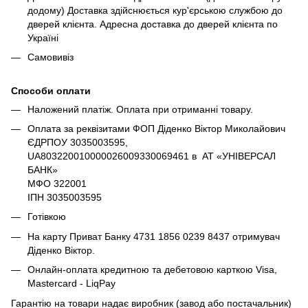
додому) Доставка здійснюється кур'єрською службою до
дверей клієнта. Адресна доставка до дверей клієнта по
Україні
Самовивіз
Способи оплати
Наложений платіж. Оплата при отриманні товару.
Оплата за реквізитами ФОП Діденко Віктор Миколайович
ЄДРПОУ 3035003595,
UA803220010000026009330069461 в АТ «УНІВЕРСАЛ
БАНК»
МФО 322001
ІПН 3035003595
Готівкою
На карту Приват Банку 4731 1856 0239 8437 отримувач
Діденко Віктор.
Онлайн-оплата кредитною та дебетовою карткою Visa,
Mastercard - LiqPay
Гарантію на товари надає виробник (завод або постачальник)